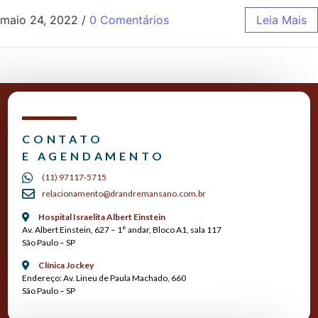
maio 24, 2022
/
0 Comentários
Leia Mais
CONTATO
E AGENDAMENTO
(11) 97117-5715
relacionamento@drandremansano.com.br
Hospital Israelita Albert Einstein
Av. Albert Einstein, 627 – 1° andar, Bloco A1, sala 117
São Paulo – SP
Clínica Jockey
Endereço: Av. Lineu de Paula Machado, 660
São Paulo – SP